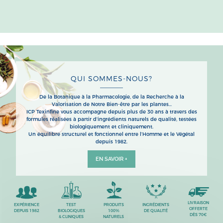
QUI SOMMES-NOUS?
De la Botanique à la Pharmacologie, de la Recherche à la
Valorisation de Notre Bien-être par les plantes…
ICP Texinfine vous accompagne depuis plus de 30 ans à travers des
formules réalisées à partir d’ingrédients naturels de qualité, testées
biologiquement et cliniquement.
Un équilibre structurel et fonctionnel entre l’Homme et le Végétal
depuis 1982.
EN SAVOIR +
LIVRAISON
EXPÉRIENCE
TEST
PRODUITS
INGRÉDIENTS
OFFERTE
DEPUIS 1982
BIOLOGIQUES
100%
DE QUALITÉ
DÈS 70€
& CLINIQUES
NATURELS