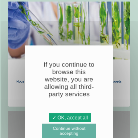
If you continue to
NOS LABORATOIRES
browse this
website, you are
Nous élaborons toutes nos formules à base de plantes et composés
allowing all third-
naturels dans nos laboratoires de Lyon, Malte et Tahiti.
party services
EN SAVOIR +
✓ OK, accept all
Continue without
accepting