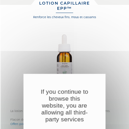
LOTION CAPILLAIRE
EPP™
renforce les cheveux fins, mous et cassants
If you continue to
browse this
website, you are
allowing all third-
La lotion capillaire
EPP™
renforce les cheveux fins, mous et cassants.
party services
Flacon de 60 ml avec compte-gouttes
Offert pour 180 points