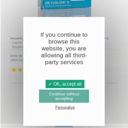
If you continue to
Nouvelle Formule :
Algue brune
de Polynésie française et Vitamine K.
browse this
- Capital
O
sseux
.
website, you are
-
Souplesse
des articulations.
allowing all third-
Boîte de 45 comprimés.
Offert pour 1000 points.
party services
371 avis
> En savoir +
✓ OK, accept all
52,00 €
Continue without
accepting
AJOUTER AU PANIER
Personalize
PRÉSERVATION
400
®